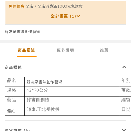
免運優惠
全店，全店消費滿1000元免運費
全部優惠 (1)
蘇友泉書法創作藝術
商品描述
更多說明
推薦
商品描述
品名
年別
蘇友泉書法創作藝術
規格
42*70公分
落款
藝品
隸書自創體
編號
師事:王北岳教授
日期
備註
送貨方式 (6)