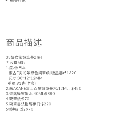
顧客評價
商品描述
38婦女節鋼筆夢幻組
內容有5樣:
1.產地:日本
復古F尖蛇年綠色鋼筆(附吸墨器)$1320
尺寸:38*12*12MM
重量:91克(附盒)
2.茜AKANE富士百景鋼筆墨水:12ML : $480
3.懷舊蜂蜜墨水 40ML:$880
4.硬筆紙:$70
5.硬筆書法指導手冊:$220
5樣共計:$2970