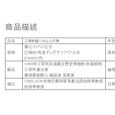
商品描述
品名
江育民臨八大山人尺牘
年
畫心:15*25公分
規格
已裱好(有盒子).尺寸:17*27公分
落
$34000/件
1988年江育民完成國立歷史博物館:秋毫精勁
藝品
江育民書法展
編
麋研齋創辦人:楊淑凌 策展
展
1988-2026年擔任麋研硬筆書法課的指導教授
備註
日
的指導教授