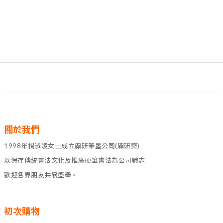
關於我們
1998年楊淑凌女士成立麋研筆墨公司(麋研齋)
以保存傳統書法文化及推廣硬筆書法為公司職志
歡迎各界朋友共襄盛舉。
初次購物