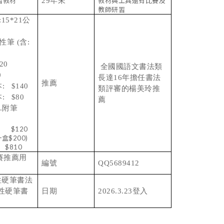
習教材
29年來
教材與工具還有比賽及
教師研習
15*21公
性筆 (含:
0
全國國語文書法類
0
長達16年擔任書法
推薦
: $140
類評審的楊美玲推
: $80
薦
.附筆
) $120
盒$200)
10
賽推薦用
編號
QQ5689412
國性硬筆書法
國性硬筆書
日期
2026.3.23登入