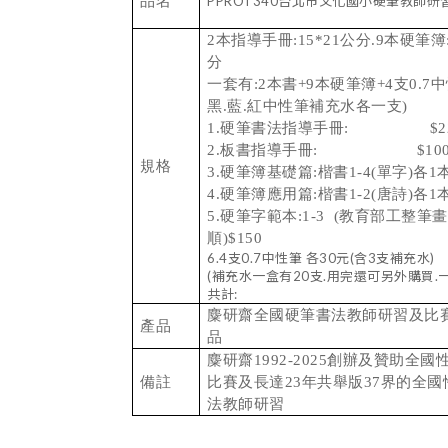
品名
PPROT340台北市文化國小硬筆教師研
2本指導手冊:15*21公分.9本硬筆簿:
分
一套有:2本書+9本硬筆簿+4支0.7中
黑.藍.紅中性筆補充水各一支)
1.硬筆書法指導手冊: $22
2.板書指導手冊: $10
規格
3.硬筆簿基礎篇:楷書1-4(單字)各1本
4.硬筆簿應用篇:楷書1-2(唐詩)各1本
5.硬筆字範本:1-3 (教育部工整筆畫
順)$150
6.4支0.7中性筆 各30元(含3支補充水
(補充水一盒有20支.用完還可另外購買.一
共計: $8
麋研齋全國硬筆書法教師研習及比
產品
品
麋研齋1992-2025創辦及贊助全
備註
比賽及長達23年共舉版37界的全
法教師研習