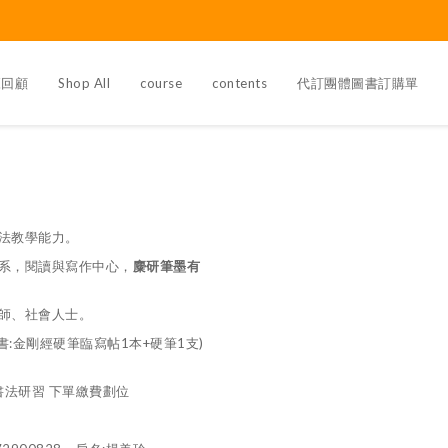
覽回顧
Shop All
course
contents
代訂團體圖書訂購單
法教學能力。
系，閱讀與寫作中心，
麋研筆墨有
師、社會人士。
書:金剛經硬筆臨寫帖1本+硬筆1支)
書法研習 下單繳費劃位