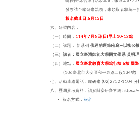
轉帳帳號:合庫 代號:006，帳號:0877872
發票請至麋研齋親領，未領取者將統一捐
報名截止日
:6
月
13
日
六、研習內容：
（一）時間：
114
年
7
月
6
日
(
日
)
早上
10-12
點
（二）講題： 新系列
佛經的硬筆臨寫
—
以柳公
（三）講者：國立臺灣師範大學國文學系
黃明
（四）地點：
國立臺北教育大學篤行樓 6樓 國
(106臺北市大安區和平東路二段134號)
七、活動連絡電話：麋研齋 (02)2732-1104 分機
八、歷屆參考資料：請參閱麋研齋官網:https://www
報名方式：
報名