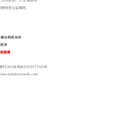
900828，戶名:楊美玲
贈慈善公益團體。
權書金剛經為例
理教授
際會議廳
83362或專線(02)23776648
.midabookweb.com