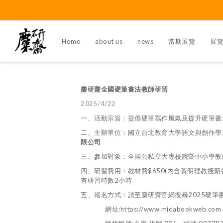
Home
about us
news
當期展覽
展
麋研齋全國硬筆書法教師研習
2025/4/22
一、活動宗旨：提倡硬筆寫作風氣及提升硬筆書
二、主辦單位：國立台北教育大學語文與創作學
限公司
三、參加對象：全國公私立大專校院暨中小學教
四、研習費用：教材費$650(內含黃明理教授新
有研習時數2小時
五、報名方式：請至麋研齋官網搜尋2025硬筆
網址:https://www.midabookweb.com