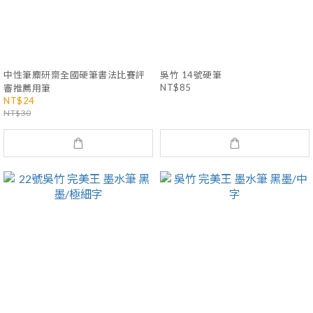
中性筆麋研齋全國硬筆書法比賽評
吳竹 14號硬筆
NT$85
審推薦用筆
NT$24
NT$30