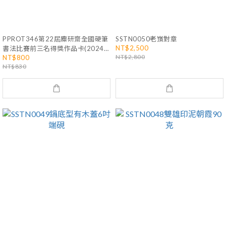
PPROT346第22屆麋研齋全國硬筆
SSTN0050老嵿對章
NT$2,500
書法比賽前三名得獎作品卡(2024
NT$2,800
NT$800
年)
NT$830