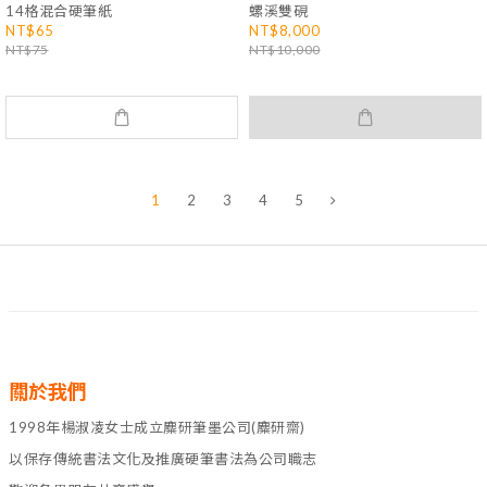
14格混合硬筆紙
螺溪雙硯
NT$65
NT$8,000
NT$75
NT$10,000
1
2
3
4
5
關於我們
1998年楊淑凌女士成立麋研筆墨公司(麋研齋)
以保存傳統書法文化及推廣硬筆書法為公司職志