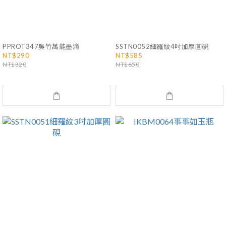
PPROT347吳竹萬能墨滴
SSTN0052細羅紋4吋加厚圓硯
NT$290
NT$585
NT$320
NT$650