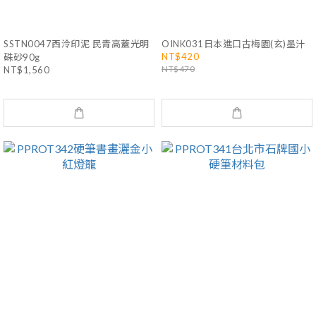
SSTN0047西泠印泥 民青高蓋光明
OINK031日本進口古梅園(玄)墨汁
NT$420
硃砂90g
NT$470
NT$1,560