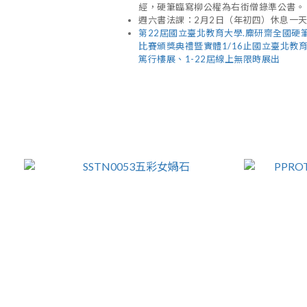
經，硬筆臨寫柳公權為右街僧錄準公書。
週六書法課：2月2日（年初四）休息一
第22屆國立臺北教育大學.麋研齋全國硬
比賽頒獎典禮暨實體1/16止國立臺北教
篤行樓展、1-22屆線上無限時展出