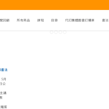
覽回顧
所有商品
課程
目錄
代訂團體圖書訂購單
書法
筆書法
，5月
1日公
，主講
教
波羅蜜