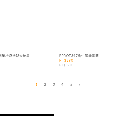
光緒年松煙法製大卷墨
PPROT347吳竹萬能墨滴
NT$290
NT$320
1
2
3
4
5
»