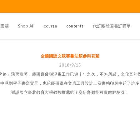
覽回顧
Shop All
course
contents
代訂團體圖書訂購單
全國國語文競賽書法類參與花絮
2018/9/15
之路」飛著飛著，麋研齋參與評審工作已達十年之久，不無所感，文化真的
審中見到學子書寫實景，也給麋研齋在文房工具設計上及書帖印製中給了許多
謝謝國立臺北教育大學教授推薦給了麋研齋難能可貴的經驗呀！