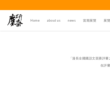
Home
about us
news
當期展覽
展
「漫長全國國語文競賽評審
在評