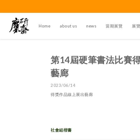
Home
about us
news
當期展覽
展
第14屆硬筆書法比賽
藝廊
2023/06/14
得獎作品線上展出藝廊
社會組楷書