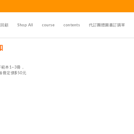
覽回顧
Shop All
course
contents
代訂團體圖書訂購單
知
3
字範本1~3冊，
每冊定價$50元