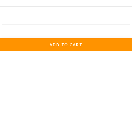
ADD TO CART
關於我們
1998年楊淑凌女士成立麋研筆墨公司(麋研齋)
以保存傳統書法文化及推廣硬筆書法為公司職志
歡迎各界朋友共襄盛舉。
初次購物
運送服務方式
退換貨政策
條款與細則