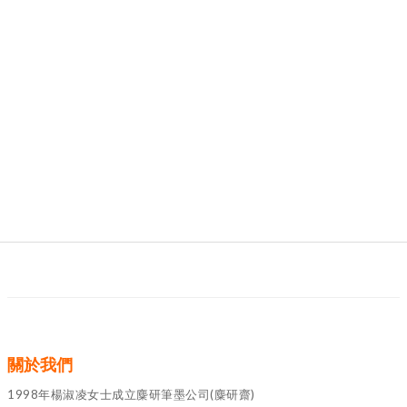
關於我們
1998年楊淑凌女士成立麋研筆墨公司(麋研齋)