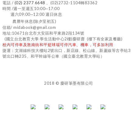
電話 /
(02) 2377 6648
、(02)2732-1104轉83362
時間 /週一至週五10:00─17:00
週六09:00─12:00 週日休息
農曆年休息(除夕至初五)
信箱/ midabook@gmail.com
地址:10671台北市大安區和平東路2段134號
(國立台北教育大學 學生活動中心2樓)麋研齋 (樓下有全家及餐廳)
校內可停車及敦南街和平籃球場可停汽車、機車，可多加利用
捷運：文湖線科技大樓站2號出口，新店線、松山線、新蘆線等古亭站3
號出口轉235、和平幹線等公車（國立臺北教育大學站）
2018 © 麋研筆墨有限公司