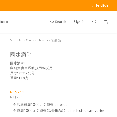
English
Search
Sign in
intro
View All
>
Chinese brush
>
瓷製品
圓水滴01
圓水滴01
麋研齋書畫課教授用教授用
尺寸:7*9*7公分
重量:148克
NT$261
NT$290
全店消費滿1000元免運費 on order
全館滿1000元免運費(除藝術品類) on selected categories