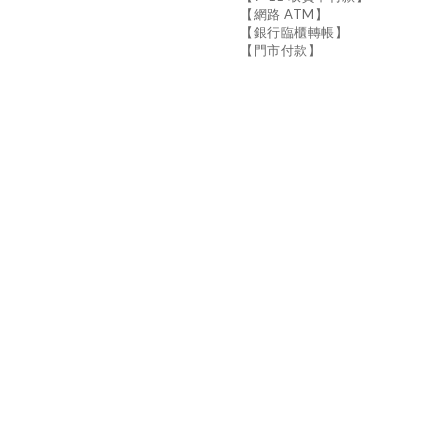
【網路 ATM】
【銀行臨櫃轉帳】
【門市付款】