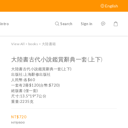
English
Search
Sign in
intro
View All
>
books
>
大陸書籍
大陸書古代小說鑑賞辭典一套(上下)
大陸書古代小說鑑賞辭典一套(上下)
出版社:上海辭修出版社
人民幣:各$60
一套有2冊$120(台幣:$720)
絕版書 (僅一套)
尺寸:13.5*19*7公分
重量:2235克
NT$720
NT$800