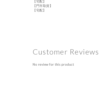
【宅配】
【門市取貨】
【宅配】
Customer Reviews
No review for this product