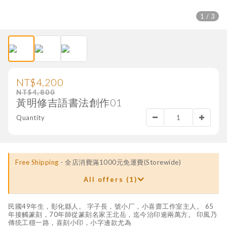
1 / 3
NT$4,200
NT$4,800
黃明修吉語書法創作01
Quantity
Free Shipping
- 全店消費滿1000元免運費(Storewide)
All offers (1)
民國49年生，彰化縣人。 字子長，號小厂，小喜齋工作室主人。 65
年接觸篆刻，70年師從篆刻名家王北岳，迄今治印逾兩萬方。 印風乃
傳统工穩一路，喜刻小印，小字邊款尤為