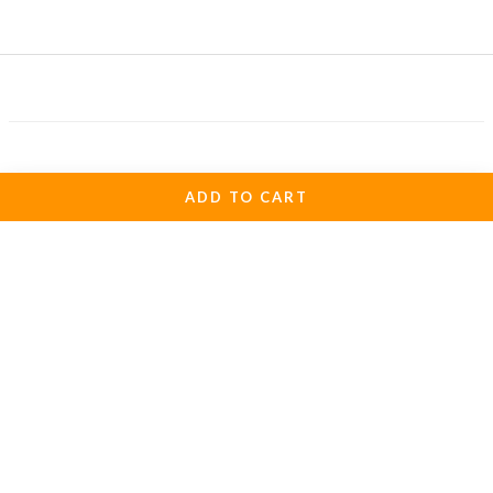
ADD TO CART
關於我們
1998年楊淑凌女士成立麋研筆墨公司(麋研齋)
以保存傳統書法文化及推廣硬筆書法為公司職志
歡迎各界朋友共襄盛舉。
初次購物
運送服務方式
退換貨政策
條款與細則