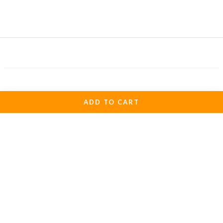
ADD TO CART
關於我們
1998年楊淑凌女士成立麋研筆墨公司(麋研齋)
以保存傳統書法文化及推廣硬筆書法為公司職志
歡迎各界朋友共襄盛舉。
初次購物
運送服務方式
退換貨政策