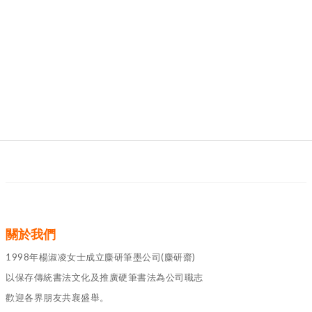
關於我們
1998年楊淑凌女士成立麋研筆墨公司(麋研齋)
以保存傳統書法文化及推廣硬筆書法為公司職志
歡迎各界朋友共襄盛舉。