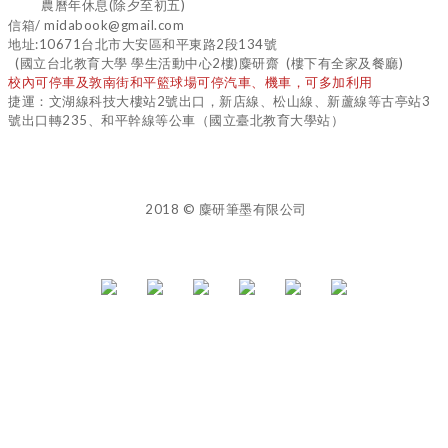
農曆年休息(除夕至初五)
信箱/ midabook@gmail.com
地址:10671台北市大安區和平東路2段134號
(國立台北教育大學 學生活動中心2樓)麋研齋 (樓下有全家及餐廳)
校內可停車及敦南街和平籃球場可停汽車、機車，可多加利用
捷運：文湖線科技大樓站2號出口，新店線、松山線、新蘆線等古亭站3
號出口轉235、和平幹線等公車（國立臺北教育大學站）
2018 © 麋研筆墨有限公司