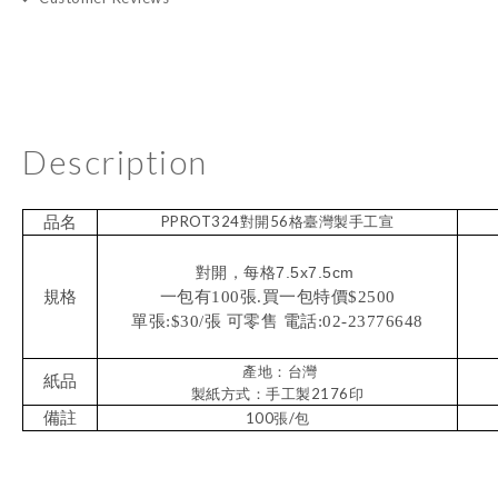
Description
PPROT324對開56格臺灣製手工宣
品名
對開，每格7.5x7.5cm
規格
一包有100張.買一包特價$2500
單張:$30/張 可零售 電話:02-23776648
產地：台灣
紙品
製紙方式：手工製2176印
備註
100張/包