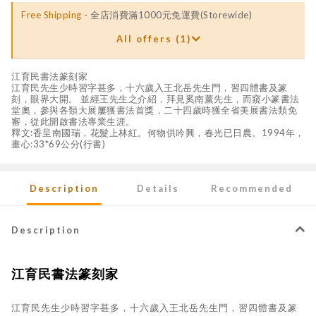
Free Shipping
- 全店消費滿1000元免運費(Storewide)
All offers (1)
江育民書法篆刻家
江育民先生少時習字甚多，十六歲入王北岳先生門，習四體書及篆
刻，眼界大開。 並經王先生之介紹，拜見奚南薰先生，而窺小篆書法
堂奧，參與各類大展屢獲書法首獎，二十四歲時獲全省美展書法類免
審，從此開啟書法專業生涯。
釋文:香呈南國瑞，花髮上林紅。何物供吟興，春光已日農。1994年，
畫心:33*69公分(行書)
Description
Details
Recommended
Description
江育民書法篆刻家
江育民先生少時習字甚多，十六歲入王北岳先生門，習四體書及篆