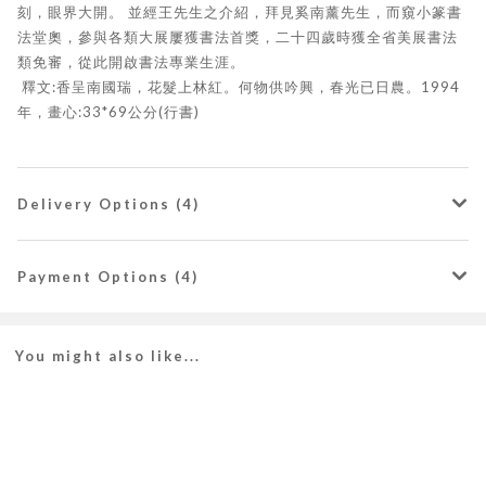
刻，眼界大開。 並經王先生之介紹，拜見奚南薰先生，而窺小篆書
法堂奧，參與各類大展屢獲書法首獎，二十四歲時獲全省美展書法
類免審，從此開啟書法專業生涯。
釋文:香呈南國瑞，花髮上林紅。何物供吟興，春光已日農。1994
年，畫心:33*69公分(行書)
Delivery Options (4)
Payment Options (4)
You might also like...