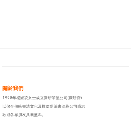
關於我們
1998年楊淑凌女士成立麋研筆墨公司(麋研齋)
以保存傳統書法文化及推廣硬筆書法為公司職志
歡迎各界朋友共襄盛舉。