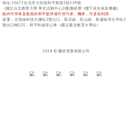
地址:10671台北市大安區和平東路2段134號
(國立台北教育大學 學生活動中心2樓)麋研齋 (樓下有全家及餐廳)
校內可停車及敦南街和平籃球場可停汽車、機車，可多加利用
捷運：文湖線科技大樓站2號出口，新店線、松山線、新蘆線等古亭站3
號出口轉235、和平幹線等公車（國立臺北教育大學站）
2018 © 麋研筆墨有限公司