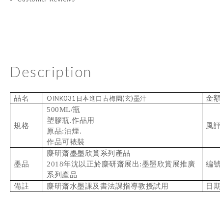
Description
品名
OINK031日本進口古梅園(玄)墨汁
金
500ML/瓶
塑膠瓶.作品用
規格
風
原品:油煙.
作品可裱裝
麋研齋墨墨欣賞系列產品
墨品
2018年沈以正於麋研齋展出:墨墨欣賞展推廣
編
系列產品
備註
麋研齋水墨課及書法課指導教授試用
日