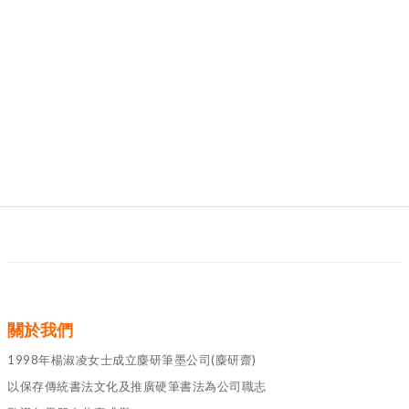
關於我們
1998年楊淑凌女士成立麋研筆墨公司(麋研齋)
以保存傳統書法文化及推廣硬筆書法為公司職志