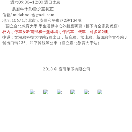
週六09:00─12:00 週日休息
農曆年休息(除夕至初五)
信箱/ midabook@gmail.com
地址:10671台北市大安區和平東路2段134號
(國立台北教育大學 學生活動中心2樓)麋研齋 (樓下有全家及餐廳)
校內可停車及敦南街和平籃球場可停汽車、機車，可多加利用
捷運：文湖線科技大樓站2號出口，新店線、松山線、新蘆線等古亭站3
號出口轉235、和平幹線等公車（國立臺北教育大學站）
2018 © 麋研筆墨有限公司