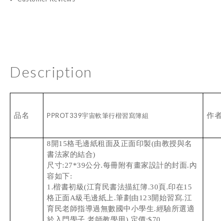
Description
品名
PPROT339宇宙軟筆行楷習寫簿組
作
8開15格毛邊紙租面及正面印製(由教授與名
書法家的結合)
尺寸:27*39公分.每冊附有畫家設計的封面.內
容如下:
1.楷書初級(江育民書法描紅簿.30頁.印在15
格正面A級毛邊紙上.筆劃由123開始習寫.江
育民老師指導過無數國中小學生.經驗所選適
於入門學子.老師教學用).定價:$70