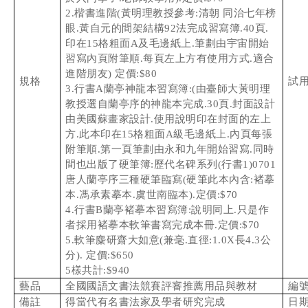
2.楷書進階(黃明理教授參考:清朝 同治七年榜
眼.黃自元的間架結構92法完成習寫簿.40頁.
印在15格粗面A及毛邊紙上.筆劃由宇宙開始
習寫內頁附筆順.每頁左上方有使用方式.適合
進階朋友) 定價:$80
試用
規格
3.行書A蘭亭神龍本習寫簿:(由臺師大黃明理
教授選自蘭亭序的神龍本完成.30頁.封面設計
由美國蘇畫家設計.使用說明印在封面的左上
方.此本印在15格粗面A級毛邊紙上.內頁每張
附筆順.第一頁筆劃由永和九年開始習寫.同時
間也出版了硬筆簿:歷代名碑系列(行書1)0701
唐人蘭亭序三種硬筆臨寫(硬筆此本內含:褚摹
本.馮承素摹本.虞世南臨本).定價:$70
4.行書B蘭亭褚摹本習寫簿:說明同上.只是作
者採用褚摹本軟筆書寫完成本冊.定價:$70
5.軟筆麋研齋大如意(兼毫.直徑:1.0X長4.3公
分). 定價:$650
5樣共計:$940
藝品
全國國語文書法競賽評審推薦用品與教材
編
備註
得當代有名書法家及學者研究完成
日