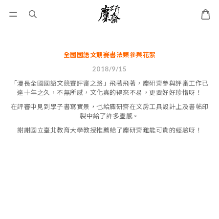
全國國語文競賽書法類參與花絮
2018/9/15
「漫長全國國語文競賽評審之路」飛著飛著，麋研齋參與評審工作已
達十年之久，不無所感，文化真的得來不易，更要好好珍惜呀！
在評審中見到學子書寫實景，也給麋研齋在文房工具設計上及書帖印
製中給了許多靈感。
謝謝國立臺北教育大學教授推薦給了麋研齋難能可貴的經驗呀！