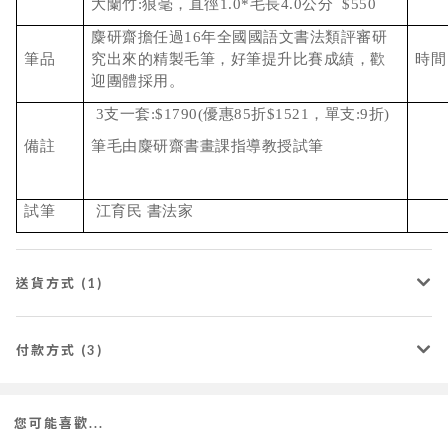
大蘭竹:狼
毫，直徑1.0*毛長4.0公分 $550
麋研齋擔任過16年全國國語文書法類評審研
筆品
究出來的精製毛筆，好筆提升比賽成績，歡
時間
迎團體採用。
3支一套:$1790(優惠85折$1521，單支:9折)
備註
筆毛由麋研齋書畫課指導教授試筆
試筆
江育民 書法家
送貨方式 (1)
付款方式 (3)
您可能喜歡...