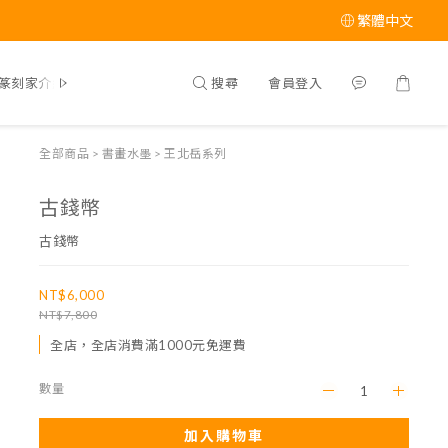
繁體中文
搜尋
會員登入
篆刻家介紹
全部商品
>
書畫水墨
>
王北岳系列
古錢幣
古錢幣
NT$6,000
NT$7,800
全店，全店消費滿1000元免運費
數量
加入購物車