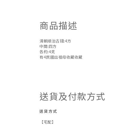
商品描述
清朝順治古錢:4方
中間:四方
各約:4克
有4民國出祖母收藏收藏
送貨及付款方式
送貨方式
【宅配】