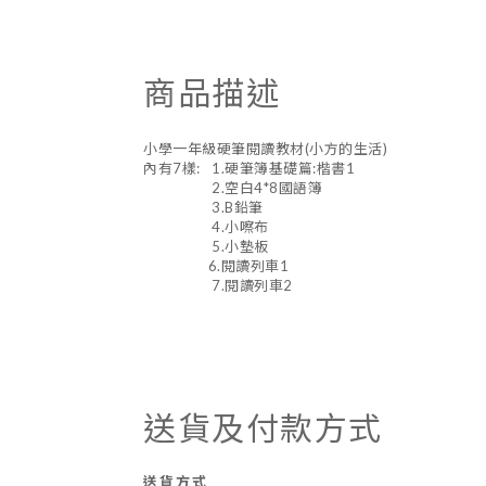
商品描述
小學一年級硬筆閱讀教材(小方的生活)
內有7樣: 1.硬筆簿基礎篇:楷書1
2.空白4*8國語簿
3.B鉛筆
4.小嚓布
5.小墊板
6.閱讀列車1
7.閱讀列車2
送貨及付款方式
送貨方式