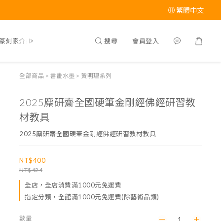
繁體中文
搜尋
會員登入
篆刻家介紹
全部商品
>
書畫水墨
>
黃明理系列
2025麋研齋全國硬筆金剛經佛經研習教
材教具
2025麋研齋全國硬筆金剛經佛經研習教材教具
NT$400
NT$424
全店，全店消費滿1000元免運費
指定分類，全館滿1000元免運費(除藝術品類)
數量