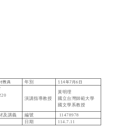
材教具
年別
114年7月6日
材
黃明理
20
演講指導教授
國立台灣師範大學
國文學系教授
教材及講義
編號
11478978
日期
114.7.11