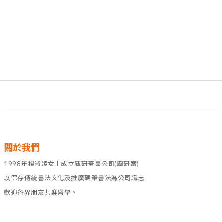
關於我們
1998年楊淑凌女士成立麋研筆墨公司(麋研齋)
以保存傳統書法文化及推廣硬筆書法為公司職志
歡迎各界朋友共襄盛舉。