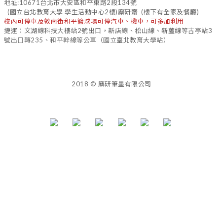
地址:10671台北市大安區和平東路2段134號
(國立台北教育大學 學生活動中心2樓)麋研齋 (樓下有全家及餐廳)
校內可停車及敦南街和平籃球場可停汽車、機車，可多加利用
捷運：文湖線科技大樓站2號出口，新店線、松山線、新蘆線等古亭站3
號出口轉235、和平幹線等公車（國立臺北教育大學站）
2018 © 麋研筆墨有限公司