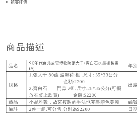
顧客評價
商品描述
90年代台北故宮博物院張大千/齊白石水墨複製畫
品名
年
(A)
1.張大千 80歲 波墨荷:框 .尺寸: 35*33公分
金額:2200
規格
出
2.齊白石 鬥蟲 :框 .尺寸:28*35公分(可擺
放在桌上欣賞) 金額:$2200
藝品
小品雅致，故宮複製的手法也完整顏色美麗
編
備註
2件一組.可分售.分別為$2200
日