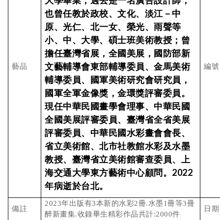
大學畢業，過去是一名廣告設計師；
也曾任教於政校、文化、淡江－中
原、光仁、北一女、榮光、雨聲等
小、中、大學、碩士班美術教授；曾
擔任臺灣省展，全國美展，國防部新
文藝輔導會東部輔導委員、金馬美術
藝品
編號
輔導委員、國軍美術研究會研究員，
國軍全軍金像獎，金環獎評審委員。
現任中華民國畫學會理事、中華民國
全國美展評審委員、臺灣省全省美展
評審委員、中華民國水彩畫會會長、
省立美術館、北市社教館水彩及水墨
教授、臺灣省立美術館審查委員、上
海交通大學東方藝術中心顧問。
2022
年病逝於台北。
2023年出版有3本新的水彩2冊.水墨1冊等3冊
備註
日期
醉新畫集.收錄畢生精彩作品共計:2000件