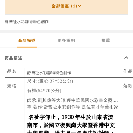
全部優惠 (1)
舒曾祉水彩靜物粉色創作
商品描述
更多說明
推薦
商品描述
品名
作品
舒曾祉水彩靜物粉色創作
尺寸:(畫心:37*52公分)
規格
落款
有框(54*70公分)
師承:劉其偉等大師.獲中華民國水彩畫金獎....
等.著作:舒曾祉水彩創作等.是位有才華藝術家
名祉字仰止，
年生於山東省濟
1930
南市，於國立復興崗大學暨香港中文