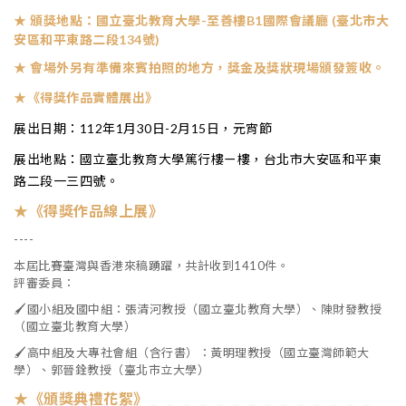
★ 頒獎地點：國立臺北教育大學-至善樓B1國際會議廳 (臺北市大
安區和平東路二段134號)
★
會場外另有準備來賓拍照的地方，獎金及獎狀現場頒發簽收。
★
《得獎作品實體展出》
展出日期：112年1月30日-2月15日，元宵節
展出地點：國立臺北教育大學篤行樓ㄧ樓，台北市大安區和平東
路二段一三四號。
★
《得獎作品線上展》
----
本屆比賽臺灣與香港來稿踴躍，共計收到1410件。
評審委員：
🖌國小組及國中組：張清河教授（國立臺北教育大學）、陳財發教授
（國立臺北教育大學）
🖌高中組及大專社會組（含行書）：黃明理教授（國立臺灣師範大
學）、郭晉銓教授（臺北市立大學）
★
《頒獎典禮花絮》