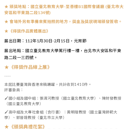
★ 頒獎地點：國立臺北教育大學-至善樓B1國際會議廳 (臺北市大
安區和平東路二段134號)
★
會場外另有準備來賓拍照的地方，獎金及獎狀現場頒發簽收。
★
《得獎作品實體展出》
展出日期：112年1月30日-2月15日，元宵節
展出地點：國立臺北教育大學篤行樓ㄧ樓，台北市大安區和平東
路二段一三四號。
★
《得獎作品線上展》
----
本屆比賽臺灣與香港來稿踴躍，共計收到1410件。
評審委員：
🖌國小組及國中組：張清河教授（國立臺北教育大學）、陳財發教授
（國立臺北教育大學）
🖌高中組及大專社會組（含行書）：黃明理教授（國立臺灣師範大
學）、郭晉銓教授（臺北市立大學）
★
《頒獎典禮花絮》