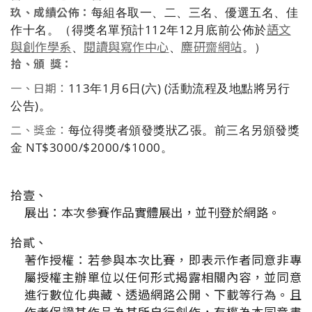
每組各取一、二、三名、優選五名、佳
玖、成績公佈：
作十名。（得獎名單預計112年12月底前公佈於
語文
、
、
。）
與創作學系
閱讀與寫作中心
麋研齋網站
拾、頒 獎：
113年1月6日(六) (活動流程及地點將另行
一、日期：
公告)。
每位得獎者頒發獎狀乙張。前三名另頒發獎
二、獎金：
金 NT$3000/$2000/$1000。
拾壹、
展出：本次參賽作品實體展出，並刊登於網路。
拾貳、
著作授權：若參與本次比賽，即表示作者同意非專
屬授權主辦單位以任何形式揭露相關內容，並同意
進行數位化典藏、透過網路公開、下載等行為。且