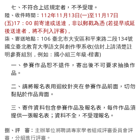
七、不符合上述規定者，不予受理。
112年11月13日(一)至11月17日
陸、收件時間：
(五)17：00 前寄達或送達，非以郵戳為憑 (若提早或延
後送達者，將不列入評審) 。
106 臺北市大安區和平東路二段134號
柒、寄送地點：
國立臺北教育大學語文與創作學系收(信封上請清楚註
明參賽組別，例如：國小組三年級-楷書)
一、參賽作品恕不退件，寄出後不可要求抽換作
品。
二、請將報名表用迴紋針夾在參賽作品前面，切勿
黏貼於作品背面。
三、寄件資料包含參賽作品及報名表，每件作品須
提供一張報名表；資料不全，不受理報名。
捌、評 審：
主辦單位將聘請專家學者組成評審委員會評
審，分組進行評審。