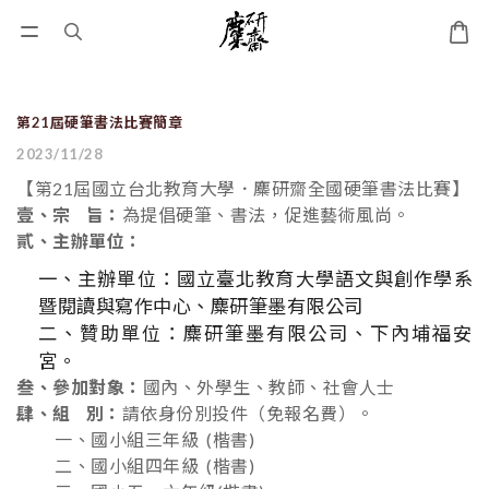
第21屆硬筆書法比賽簡章
2023/11/28
【第21屆國立台北教育大學．麋研齋全國硬筆書法比賽】
壹、宗 旨：
為提倡硬筆、書法，促進藝術風尚。
貳、主辦單位：
一、主辦單位：國立臺北教育大學語文與創作學系
暨閱讀與寫作中心、麋研筆墨有限公司
二、贊助單位：麋研筆墨有限公司、下內埔福安
宮。
叁、參加對象：
國內、外學生、教師、社會人士
肆、組 別：
請依身份別投件（免報名費）。
一、國小組三年級 (楷書)
二、國小組四年級 (楷書)