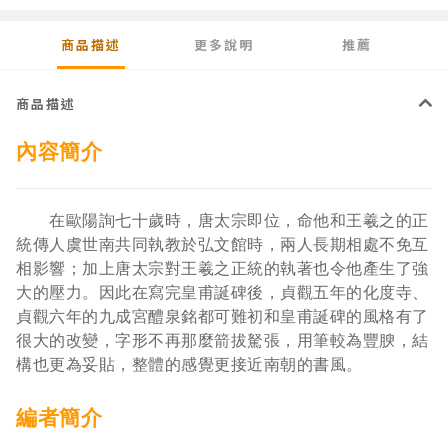
商品描述
更多說明
推薦
商品描述
內容簡介
在歐陽詢七十歲時，唐太宗即位，命他和王羲之的正
統傳人虞世南共同執教於弘文館時，兩人長期相處不免互
相影響；加上唐太宗對王羲之正統的執著也令他產生了強
大的壓力。因此在寫完皇甫誕碑後，貞觀五年的化度寺、
貞觀六年的九成宮醴泉銘都可難初和皇甫誕碑的風格有了
很大的改變，字形不再那麼箭拔駑張，用筆較為豐腴，結
構也更為妥貼，整體的感覺更接近南朝的書風。
編者簡介