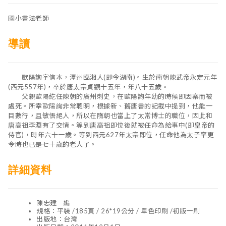
國小書法老師
導讀
歐陽詢字信本，潭州臨湘人(即今湖南)。生於南朝陳武帝永定元年
(西元557年)，卒於唐太宗貞觀十五年，年八十五歲。
父親歐陽紇任陳朝的廣州刺史，在歐陽詢年幼的時候即因案而被
處死。所幸歐陽詢非常聰明，根據新、舊唐書的記載中提到，他能一
目數行，且敏悟絕人，所以在隋朝也當上了太常博士的職位，因此和
唐高祖李淵有了交情。等到唐高祖即位後就被任命為給事中(即皇帝的
侍官)，時年六十一歲。等到西元627年太宗即位，任命他為太子率更
令時也已是七十歲的老人了。
詳細資料
陳忠建 編
規格：平裝 /185頁 / 26*19公分 / 單色印刷 /初版一刷
出版地：台灣