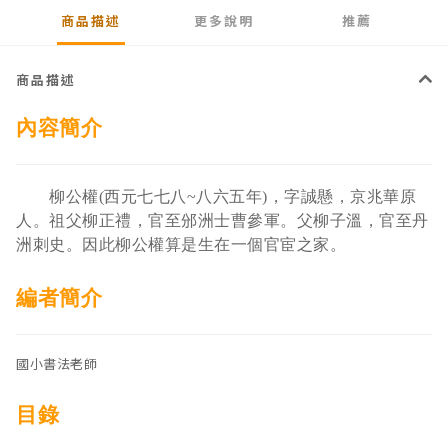
商品描述
更多說明
推薦
商品描述
內容簡介
柳公權(西元七七八~八六五年)，字誠懸，京兆華原
人。祖父柳正禮，官至邠洲士曹參軍。父柳子溫，官至丹
洲刺史。因此柳公權算是生在一個官宦之家。
編者簡介
國小書法老師
目錄