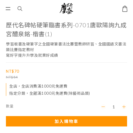
歷代名碑帖硬筆臨書系列-0701唐歐陽詢九成
宮醴泉銘-楷書(1)
學習板書及硬筆字之全國硬筆書法比賽暨教師研習、全國國語文書法
類比賽指定教材
寫好字提升升學及就業好成績
NT$70
NT$84
全店，全店消費滿1000元免運費
指定分類，全館滿1000元免運費(除藝術品類)
數量
加入購物車