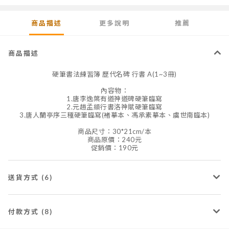
商品描述
更多說明
推薦
商品描述
硬筆書法練習簿 歷代名碑 行書 A(1~3冊)
內容物：
1.唐李逸葉有道神道碑硬筆臨寫
2.元趙孟頫行書洛神賦硬筆臨寫
3.唐人蘭亭序三種硬筆臨寫(褚摹本、馮承素摹本、虞世南臨本)
商品尺寸：30*21cm/本
商品原價：240元
促銷價：190元
送貨方式 (6)
付款方式 (8)