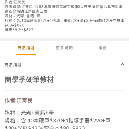
作者:江育民
作者資歷:江育民 1988年麋研齋策展完成(國立歷史博物館台北市南海
路秋毫精勁江育民書法展)
媒材：光碟+書籍+筆
規格：含:10本硬筆$370+1指導手冊$220+筆$30+光碟$120+空白本
$80=$820
優惠85折=$697
商品描述
更多說明
推薦
商品描述
開學季硬筆教材
作者:江育民
媒材：光碟
+書籍+筆
規格
：
含:10本硬筆$370+1指導手冊$220+筆
$30+光碟$120+空白本$80=$820