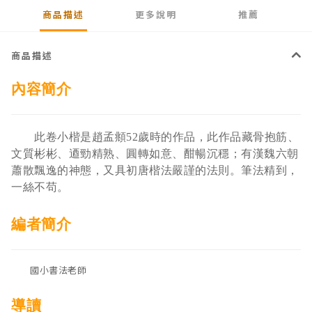
商品描述
更多說明
推薦
商品描述
內容簡介
此卷小楷是趙孟頫52歲時的作品，此作品藏骨抱筋、
文質彬彬、逎勁精熟、圓轉如意、酣暢沉穩；有漢魏六朝
蕭散飄逸的神態，又具初唐楷法嚴謹的法則。筆法精到，
一絲不苟。
編者簡介
國小書法老師
導讀