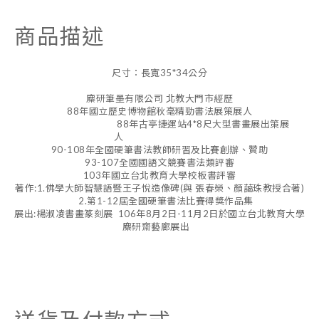
商品描述
尺寸：長寬35*34公分
麋研筆墨有限公司 北教大門市經歷
88年國立歷史博物館秋毫精勁書法展策展人
88年古亭捷運站4*8尺大型書畫展出策展
人
90-108年全國硬筆書法教師研習及比賽創辦、贊助
93-107全國國語文競賽書法類評審
103年國立台北教育大學校板書評審
著作:1.佛學大師智慧語暨王子悅造像碑(與 張春榮、顏藹珠教授合著)
2.第1-12屆全國硬筆書法比賽得獎作品集
展出:楊淑凌書畫篆刻展 106年8月2日-11月2日於國立台北教育大學
麋研齋藝廊展出