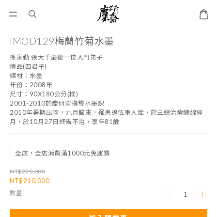
IMOD129梅蘭竹菊水墨
孫家勤 張大千最後一位入門弟子
精品(四君子)
媒材：水墨
年份：2008年
尺寸：90X180公分(框)
2001-2010於麋研齋指導水墨課
2010年暑期出國，九月歸來，罹患退伍軍人症，於三總治療纏綿經
月，於10月27日終告不治，享年81歲
全店，全店消費滿1000元免運費
NT$220,000
NT$210,000
數量