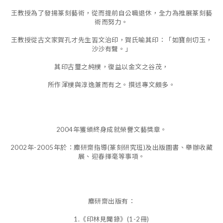
王教授為了發揚篆刻藝術，從而提前自公職退休，全力為推展篆刻藝
術而努力。
王教授從古文家賀孔才先生習文治印，賀氏喻其印：「如寶劍切玉，
沙沙有聲。」
其印古璽之純樸，復益以金文之谷茂，
所作渾樸與淳逸兼而有之。撰述專文頗多。
2004年獲頒終身成就榮譽文藝獎章。
2002年-2005年於：麋研齋指導(篆刻研究班)及出版圖書、舉辦收藏
展、迎春揮毫等事項。
麋研齋出版有：
1.《印林見聞錄》(1-2冊)