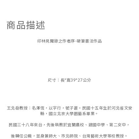
商品描述
印林見聞錄之作者序-硬筆書法作品
尺寸：長*寬39*27公分
王北岳教授：名澤恆，以字行，號子蒼。民國十五年生於河北省文安
縣，國立北京大學園藝系畢業。
民國三十八年來台，先後執教於宜蘭農校、建國中學、第二女中，
後轉任公職，並身兼師大、市北師院、台灣藝術大學等校教授。