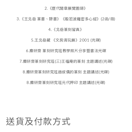
2.《歷代閒章展覽圖錄》
3.《王北岳 篆書、隸書》《般若波羅密多心經》(2函/冊)
4.《北岳篆刻留真》
5.王北岳藏 《文房清玩展》2001 (光碟)
6.麋研齋 篆刻研究班教學照片分享暨書法光碟
7.麋研齋篆刻研究班(三)王福庵的篆刻 主題講述(光碟)
8.麋研齋篆刻研究班趙叔儒的篆刻 主題講述(光碟)
8.麋研齋篆刻研究班元代押印 主題講述(光碟)
送貨及付款方式