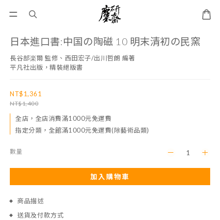
日本進口書:中国の陶磁 10 明末清初の民窯
長谷部楽爾 監修、西田宏子/出川哲朗 編著
平凡社出版，精裝絕版書
NT$1,361
NT$1,400
全店，全店消費滿1000元免運費
指定分類，全館滿1000元免運費(除藝術品類)
數量
加入購物車
商品描述
送貨及付款方式