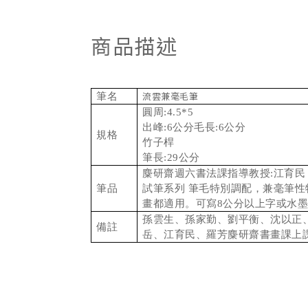
商品描述
筆名
流雲兼毫毛筆
圓周:4.5*5
出峰:6公分
毛長:6公分
規格
竹子桿
筆長:29公分
麋研齋週六書法課指導教授:江育民
筆品
試筆系列 筆毛特別調配，兼毫筆性
畫都適用。可寫8公分以上字或水
孫雲生、孫家勤、劉平衡、沈以正
備註
岳、江育民、羅芳麋研齋書畫課上