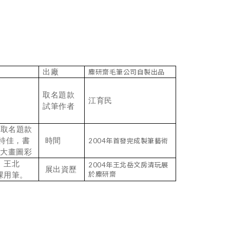
出廠
麋研齋毛筆公司自製出品
取名題款
江育民
試筆作者
 取名題款
特佳，書
時間
2004年首發完成製筆藝術
墨大畫圖彩
、王北
2004年王北岳文房清玩展
展出資歷
於麋研齋
課用筆。