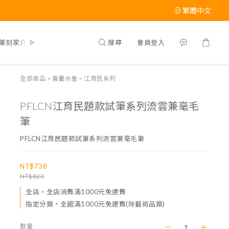
繁體中文
搜尋
會員登入
篆刻家介紹
全部商品
>
書畫水墨
>
江育民系列
PFLCN江育民題款試筆系列流雲兼毫毛
筆
PFLCN江育民題款試筆系列流雲兼毫毛筆
NT$738
NT$820
全店，全店消費滿1000元免運費
指定分類，全館滿1000元免運費(除藝術品類)
數量