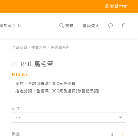
繁體中文
搜尋
會員登入
篆刻家介紹
全部商品
>
書畫水墨
>
孫雲生系列
PHRS山馬毛筆
NT$360
全店，全店消費滿1000元免運費
指定分類，全館滿1000元免運費(除藝術品類)
尺寸
數量