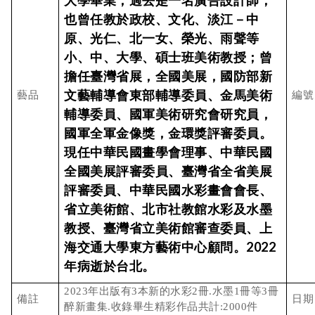
大學畢業，過去是一名廣告設計師；
也曾任教於政校、文化、淡江－中
原、光仁、北一女、榮光、雨聲等
小、中、大學、碩士班美術教授；曾
擔任臺灣省展，全國美展，國防部新
文藝輔導會東部輔導委員、金馬美術
藝品
編號
輔導委員、國軍美術研究會研究員，
國軍全軍金像獎，金環獎評審委員。
現任中華民國畫學會理事、中華民國
全國美展評審委員、臺灣省全省美展
評審委員、中華民國水彩畫會會長、
省立美術館、北市社教館水彩及水墨
教授、臺灣省立美術館審查委員、上
海交通大學東方藝術中心顧問。
2022
年病逝於台北。
2023年出版有3本新的水彩2冊.水墨1冊等3冊
備註
日期
醉新畫集.收錄畢生精彩作品共計:2000件