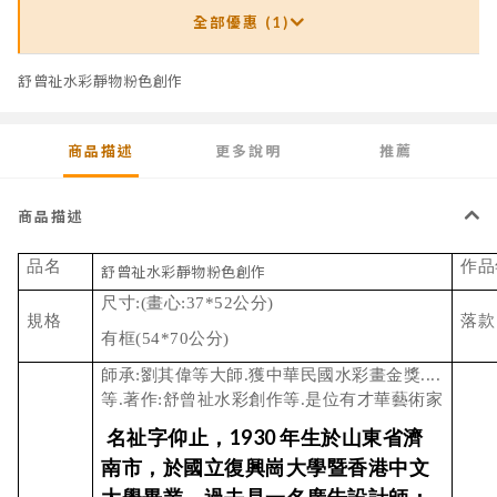
全部優惠 (1)
舒曾祉水彩靜物粉色創作
商品描述
更多說明
推薦
商品描述
品名
作品
舒曾祉水彩靜物粉色創作
尺寸:(畫心:37*52公分)
規格
落款
有框(54*70公分)
師承:劉其偉等大師.獲中華民國水彩畫金獎....
等.著作:舒曾祉水彩創作等.是位有才華藝術家
名祉字仰止，
年生於山東省濟
1930
南市，於國立復興崗大學暨香港中文