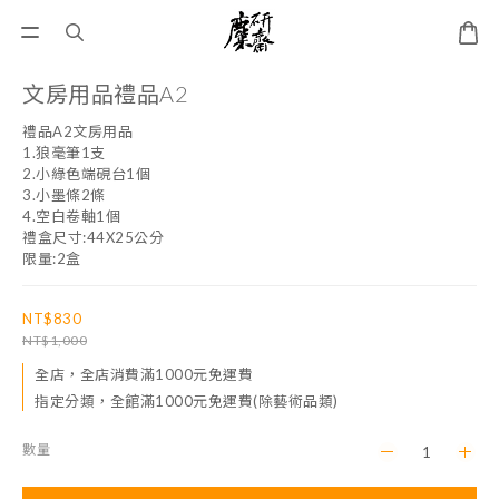
文房用品禮品A2
禮品A2文房用品
1.狼毫筆1支
2.小綠色端硯台1個
3.小墨條2條
4.空白卷軸1個
禮盒尺寸:44X25公分
限量:2盒
NT$830
NT$1,000
全店，全店消費滿1000元免運費
指定分類，全館滿1000元免運費(除藝術品類)
數量