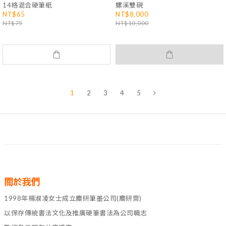
14格混合硬筆紙
螺溪雙硯
NT$65
NT$8,000
NT$75
NT$10,000
1
2
3
4
5
關於我們
1998年楊淑凌女士成立麋研筆墨公司(麋研齋)
以保存傳統書法文化及推廣硬筆書法為公司職志