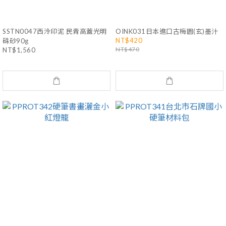
SSTN0047西泠印泥 民青高蓋光明
OINK031日本進口古梅園(玄)墨汁
NT$420
硃砂90g
NT$470
NT$1,560