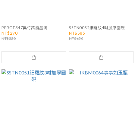
PPROT347吳竹萬能墨滴
SSTN0052細羅紋4吋加厚圓硯
NT$290
NT$585
NT$320
NT$650