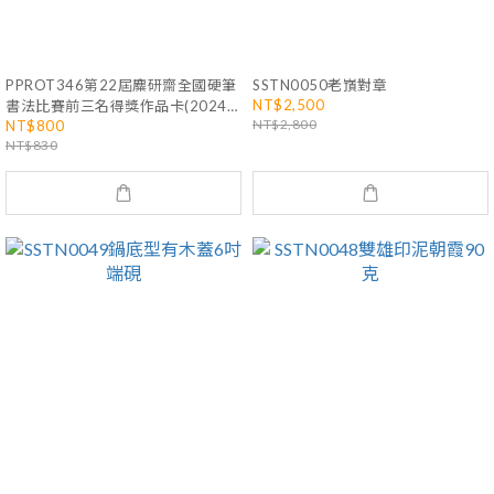
PPROT346第22屆麋研齋全國硬筆
SSTN0050老嵿對章
NT$2,500
書法比賽前三名得獎作品卡(2024
NT$2,800
NT$800
年)
NT$830