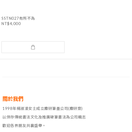
SSTN027有所不為
NT$4,000
關於我們
1998年楊淑凌女士成立麋研筆墨公司(麋研齋)
以保存傳統書法文化及推廣硬筆書法為公司職志
歡迎各界朋友共襄盛舉。