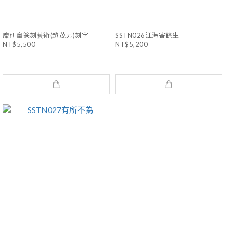
麋研齋篆刻藝術(趙茂男)刻字
SSTN026江海寄餘生
NT$5,500
NT$5,200