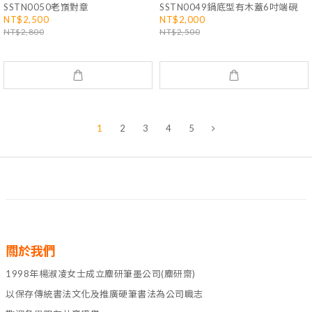
SSTN0050老嵿對章
SSTN0049鍋底型有木蓋6吋端硯
NT$2,500
NT$2,000
NT$2,800
NT$2,500
1
2
3
4
5
關於我們
1998年楊淑凌女士成立麋研筆墨公司(麋研齋)
以保存傳統書法文化及推廣硬筆書法為公司職志