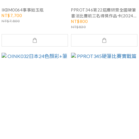
IKBM0064事事如玉瓶
PPROT346第22屆麋研齋全國硬筆
NT$7,700
書法比賽前三名得獎作品卡(2024
NT$7,800
NT$800
年)
NT$830