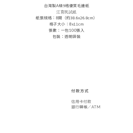
台灣製
級9格優質毛邊紙
A
江育民試紙
紙張規格：
開（約38.6x26.8cm）
8
x11cm
格子大小：8
張數：一包
張入
100
包裝：透明袋裝
付款方式
信用卡付款
銀行轉帳／ATM