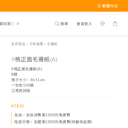
繁體中文
搜尋
會員登入
篆刻家介紹
全部商品
>
文房墨寶
>
毛邊紙
9格正面毛邊紙(A)
9格正面毛邊紙(A)
8開
格子大小：8x11cm
一包有100張
江育民試紙
NT$50
全店，全店消費滿1000元免運費
指定分類，全館滿1000元免運費(除藝術品類)