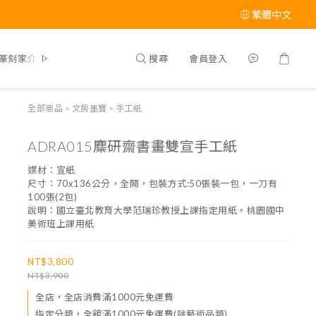
繁體中文
搜尋
會員登入
篆刻家介紹
全部商品
>
文房墨寶
>
手工紙
ADRA015麋研齋書畫雙宣手工紙
媒材：宣紙
尺寸：70x136公分，全開，包裝方式:50張裝一包，一刀有
100張(2包)
說明：國立臺北教育大學范瑞珍教授上課指定用紙。桃園國中
美術班上課用紙
NT$3,800
NT$3,900
全店，全店消費滿1000元免運費
指定分類，全館滿1000元免運費(除藝術品類)